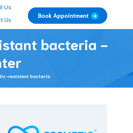
l Us
Book Appointment
t Us
istant bacteria -
nter
tic-resistant bacteria