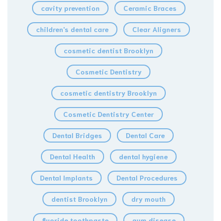
cavity prevention
Ceramic Braces
children's dental care
Clear Aligners
cosmetic dentist Brooklyn
Cosmetic Dentistry
cosmetic dentistry Brooklyn
Cosmetic Dentistry Center
Dental Bridges
Dental Care
Dental Health
dental hygiene
Dental Implants
Dental Procedures
dentist Brooklyn
dry mouth
fluoride toothpaste
gum disease