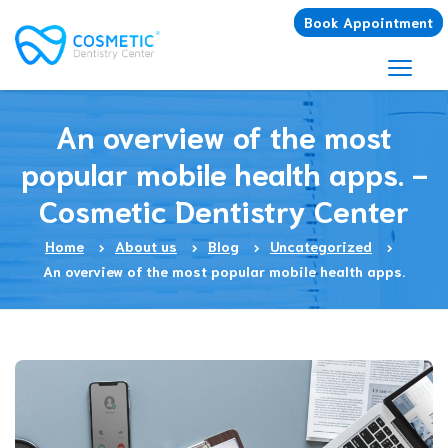
Book Appointment
An overview of the most
popular mobile health apps. -
Cosmetic Dentistry Center
Home
About us
Blog
Uncategorized
An overview of the most popular mobile health apps.