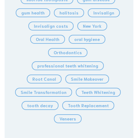
gum health
halitosis
Invisalign
Invisalign costs
New York
Oral Health
oral hygiene
Orthodontics
professional teeth whitening
Root Canal
Smile Makeover
Smile Transformation
Teeth Whitening
tooth decay
Tooth Replacement
Veneers