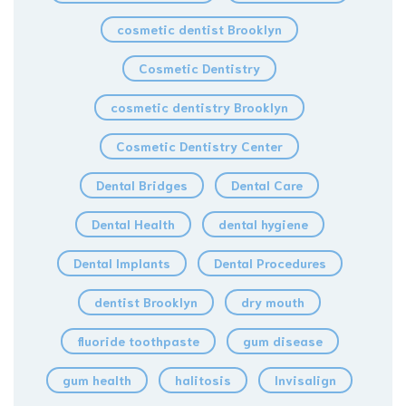
cosmetic dentist Brooklyn
Cosmetic Dentistry
cosmetic dentistry Brooklyn
Cosmetic Dentistry Center
Dental Bridges
Dental Care
Dental Health
dental hygiene
Dental Implants
Dental Procedures
dentist Brooklyn
dry mouth
fluoride toothpaste
gum disease
gum health
halitosis
Invisalign