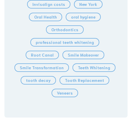
Invisalign costs
New York
Oral Health
oral hygiene
Orthodontics
professional teeth whitening
Root Canal
Smile Makeover
Smile Transformation
Teeth Whitening
tooth decay
Tooth Replacement
Veneers