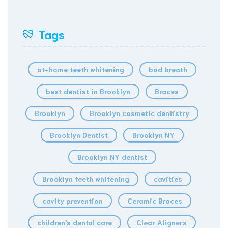
Tags
at-home teeth whitening
bad breath
best dentist in Brooklyn
Braces
Brooklyn
Brooklyn cosmetic dentistry
Brooklyn Dentist
Brooklyn NY
Brooklyn NY dentist
Brooklyn teeth whitening
cavities
cavity prevention
Ceramic Braces
children's dental care
Clear Aligners