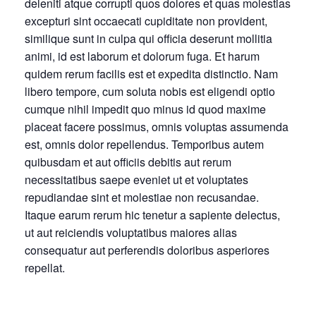
deleniti atque corrupti quos dolores et quas molestias
excepturi sint occaecati cupiditate non provident,
similique sunt in culpa qui officia deserunt mollitia
animi, id est laborum et dolorum fuga. Et harum
quidem rerum facilis est et expedita distinctio. Nam
libero tempore, cum soluta nobis est eligendi optio
cumque nihil impedit quo minus id quod maxime
placeat facere possimus, omnis voluptas assumenda
est, omnis dolor repellendus. Temporibus autem
quibusdam et aut officiis debitis aut rerum
necessitatibus saepe eveniet ut et voluptates
repudiandae sint et molestiae non recusandae.
Itaque earum rerum hic tenetur a sapiente delectus,
ut aut reiciendis voluptatibus maiores alias
consequatur aut perferendis doloribus asperiores
repellat.