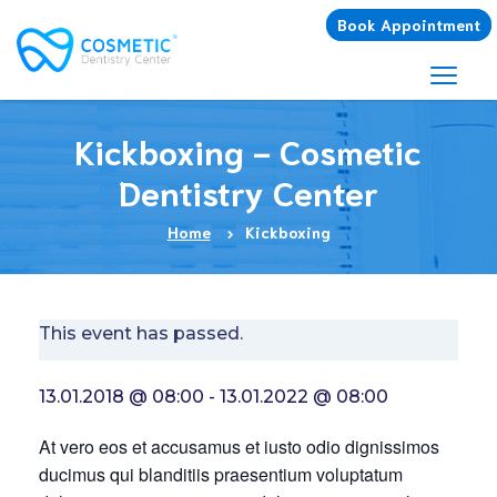
Book Appointment
Kickboxing - Cosmetic
Dentistry Center
Home
Kickboxing
This event has passed.
13.01.2018 @ 08:00
-
13.01.2022 @ 08:00
At vero eos et accusamus et iusto odio dignissimos
ducimus qui blanditiis praesentium voluptatum