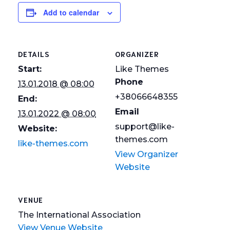
Add to calendar
DETAILS
ORGANIZER
Start:
Like Themes
Phone
13.01.2018 @ 08:00
+38066648355
End:
Email
13.01.2022 @ 08:00
support@like-
Website:
themes.com
like-themes.com
View Organizer
Website
VENUE
The International Association
View Venue Website